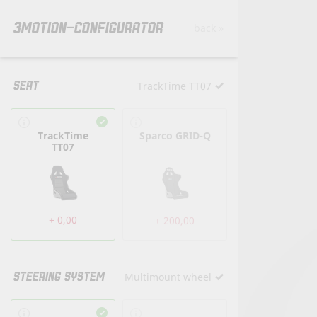
3MOTION-CONFIGURATOR
back »
SEAT
TrackTime TT07
TrackTime
Sparco GRID-Q
TT07
+ 0,00
+ 200,00
STEERING SYSTEM
Multimount wheel