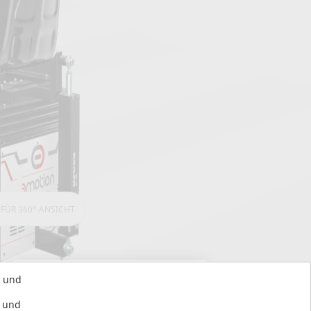
 FÜR 360°-ANSICHT
s und
START CONSULTATION
s und
Get in contact with us!