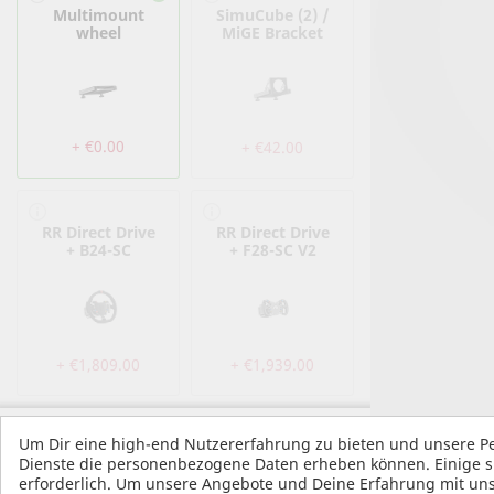
Multimount
SimuCube (2) /
wheel
MiGE Bracket
+ €0.00
+ €42.00
RR Direct Drive
RR Direct Drive
+ B24-SC
+ F28-SC V2
+ €1,809.00
+ €1,939.00
Summary
Um Dir eine high-end Nutzererfahrung zu bieten und unsere Pe
Fanatec CSL
Dienste die personenbezogene Daten erheben können. Einige si
DD + P1 V2
erforderlich. Um unsere Angebote und Deine Erfahrung mit uns
Lenkrad
ORDER TOTAL:
€9,099.00