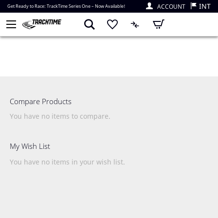
INT
ACCOUNT
Get Ready to Race: TrackTime Series One – Now Available!
My Cart
Compare Products
You have no items to compare.
My Wish List
You have no items in your wish list.