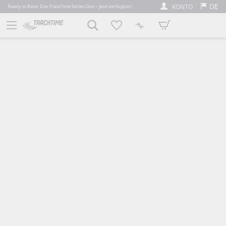
DE
KONTO
Ready to Race: Das TrackTime Series One – Jetzt verfügbar!
Mein Warenkorb