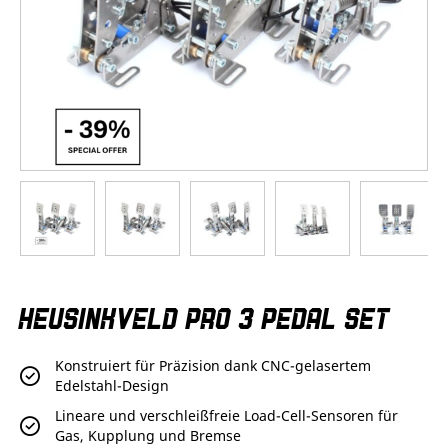
Zum
HEUSINKVELD PRO 3 PEDAL SET
Anfang
der
Bildergalerie
Konstruiert für Präzision dank CNC-gelasertem
springen
Edelstahl-Design
Lineare und verschleißfreie Load-Cell-Sensoren für
Gas, Kupplung und Bremse