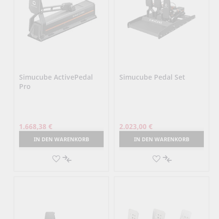
Simucube ActivePedal
Simucube Pedal Set
Pro
1.668,38 €
2.023,00 €
IN DEN WARENKORB
IN DEN WARENKORB
AUF
AUF
DEN
AUF
DEN
AUF
MERKZETTEL
DIE
MERKZETTEL
DIE
VERGLEICHSLISTE
VERGLEICHSLI