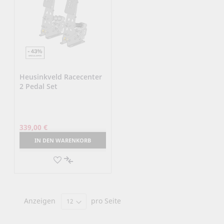
Heusinkveld Racecenter
2 Pedal Set
339,00 €
IN DEN WARENKORB
AUF
DEN
AUF
MERKZETTEL
DIE
Anzeigen
pro Seite
VERGLEICHSLISTE