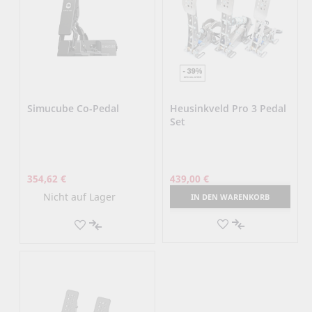
Simucube Co-Pedal
Heusinkveld Pro 3 Pedal
Set
354,62 €
439,00 €
Nicht auf Lager
IN DEN WARENKORB
AUF
AUF
DEN
AUF
DEN
AUF
MERKZETTEL
DIE
MERKZETTEL
DIE
VERGLEICHSLI
VERGLEICHSLISTE