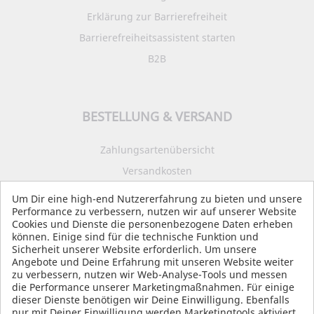
Erklärung zur Barrierefreiheit
Barrierefreiheitsassistent starten
B2B
BESTELLUNG & VERSAND
Zahlungsartenübersicht
Versandkosten
Impressum
Um Dir eine high-end Nutzererfahrung zu bieten und unsere
Performance zu verbessern, nutzen wir auf unserer Website
Datenschutz
Cookies und Dienste die personenbezogene Daten erheben
AGB
können. Einige sind für die technische Funktion und
Sicherheit unserer Website erforderlich. Um unsere
Angebote und Deine Erfahrung mit unseren Website weiter
zu verbessern, nutzen wir Web-Analyse-Tools und messen
die Performance unserer Marketingmaßnahmen. Für einige
SOCIAL MEDIA
dieser Dienste benötigen wir Deine Einwilligung. Ebenfalls
nur mit Deiner Einwilligung werden Marketingtools aktiviert,