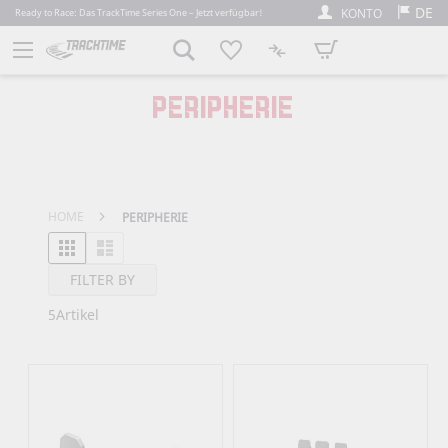
DE
KONTO
Ready to Race: Das TrackTime Series One – Jetzt verfügbar!
Mein Warenkorb
PERIPHERIE
HOME
PERIPHERIE
Raster
Liste
Ansicht als
FILTER BY
5
Artikel