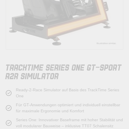
Zum
TRACKTIME SERIES ONE GT-SPORT
Anfang
der
R2R SIMULATOR
Bildergalerie
springen
Ready-2-Race Simulator auf Basis des TrackTime Series
One
Für GT-Anwendungen optimiert und individuell einstellbar
für maximale Ergonomie und Komfort
Series One: Innovativer Baseframe mit hoher Stabilität und
voll modularer Bauweise – inklusive TT07 Schalensitz