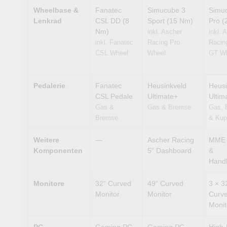
Wheelbase &
Fanatec
Simucube 3
Simu
Lenkrad
CSL DD (8
Sport (15 Nm)
Pro (
Nm)
inkl. Ascher
inkl. 
inkl. Fanatec
Racing Pro
Racin
CSL Wheel
Wheel
GT W
Pedalerie
Fanatec
Heusinkveld
Heusi
CSL Pedale
Ultimate+
Ultim
Gas &
Gas & Bremse
Gas, 
Bremse
& Kup
Weitere
—
Ascher Racing
MME S
Komponenten
5“ Dashboard
&
Hand
Monitore
32“ Curved
49“ Curved
3 × 3
Monitor
Monitor
Curv
Monit
PC
Gaming PC
Gaming PC
High