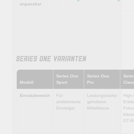
anpassbar
SERIES ONE VARIANTEN
Series One
Series One
Seri
Modell
Sport
Pro
Class
Einsatzbereich
Für
Leistungsstarke
High-
ambitionierte
gehobene
Erleb
Einsteiger
Mittelklasse
Fokus
klass
GT-R