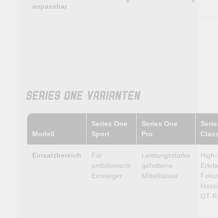
anpassbar
SERIES ONE VARIANTEN
Series One
Series One
Seri
Modell
Sport
Pro
Class
Einsatzbereich
Für
Leistungsstarke
High-
ambitionierte
gehobene
Erleb
Einsteiger
Mittelklasse
Fokus
klass
GT-R