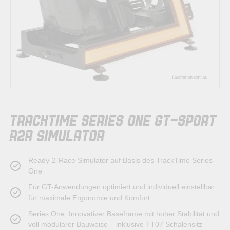
Zum
TRACKTIME SERIES ONE GT-SPORT
Anfang
der
R2R SIMULATOR
Bildergalerie
springen
Ready-2-Race Simulator auf Basis des TrackTime Series
One
Für GT-Anwendungen optimiert und individuell einstellbar
für maximale Ergonomie und Komfort
Series One: Innovativer Baseframe mit hoher Stabilität und
voll modularer Bauweise – inklusive TT07 Schalensitz