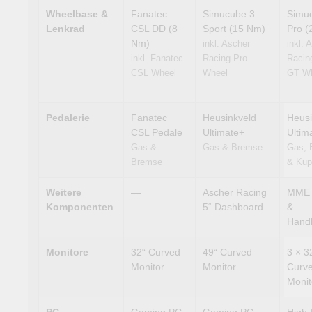
Wheelbase &
Fanatec
Simucube 3
Simu
Lenkrad
CSL DD (8
Sport (15 Nm)
Pro (
Nm)
inkl. Ascher
inkl. 
inkl. Fanatec
Racing Pro
Racin
CSL Wheel
Wheel
GT W
Pedalerie
Fanatec
Heusinkveld
Heusi
CSL Pedale
Ultimate+
Ultim
Gas &
Gas & Bremse
Gas, 
Bremse
& Kup
Weitere
—
Ascher Racing
MME S
Komponenten
5“ Dashboard
&
Hand
Monitore
32“ Curved
49“ Curved
3 × 3
Monitor
Monitor
Curv
Monit
PC
Gaming PC
Gaming PC
High