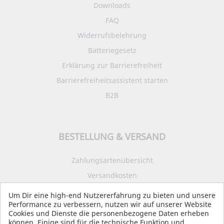
Downloads
FAQ
Widerrufsbelehrung
Batteriegesetz
Erklärung zur Barrierefreiheit
Barrierefreiheitsassistent starten
B2B
BESTELLUNG & VERSAND
Zahlungsartenübersicht
Versandkosten
Impressum
Um Dir eine high-end Nutzererfahrung zu bieten und unsere
Performance zu verbessern, nutzen wir auf unserer Website
Datenschutz
Cookies und Dienste die personenbezogene Daten erheben
AGB
können. Einige sind für die technische Funktion und