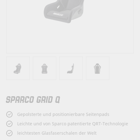
Zum
SPARCO GRID Q
Anfang
der
Bildergalerie
Gepolsterte und positionierbare Seitenpads
springen
Leichte und von Sparco patentierte QRT-Technologie
leichtesten Glasfaserschalen der Welt