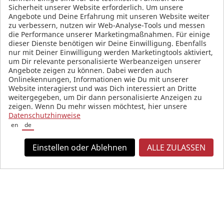
Sicherheit unserer Website erforderlich. Um unsere
Angebote und Deine Erfahrung mit unseren Website weiter
zu verbessern, nutzen wir Web-Analyse-Tools und messen
die Performance unserer Marketingmaßnahmen. Für einige
SOCIAL MEDIA
dieser Dienste benötigen wir Deine Einwilligung. Ebenfalls
nur mit Deiner Einwilligung werden Marketingtools aktiviert,
um Dir relevante personalisierte Werbeanzeigen unserer
Angebote zeigen zu können. Dabei werden auch
Onlinekennungen, Informationen wie Du mit unserer
Website interagierst und was Dich interessiert an Dritte
weitergegeben, um Dir dann personalisierte Anzeigen zu
zeigen. Wenn Du mehr wissen möchtest, hier unsere
Datenschutzhinweise
en
de
Einstellen oder Ablehnen
ALLE ZULASSEN
Alle Preise in Euro und inkl. der gesetzlichen Mehrwertsteuer, zzgl.
Versandkosten.
© 2026 KW automotive GmbH