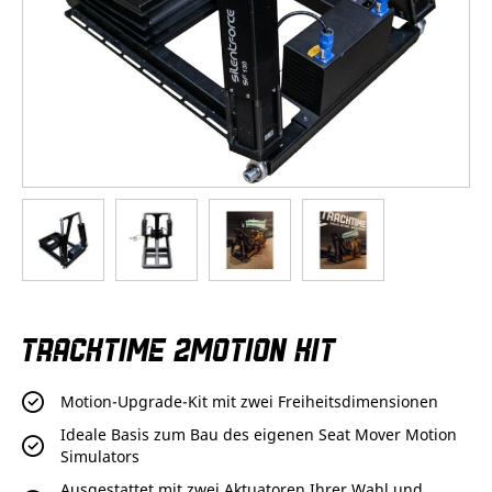
Zum
TRACKTIME 2MOTION KIT
Anfang
der
Bildergalerie
Motion-Upgrade-Kit mit zwei Freiheitsdimensionen
springen
Ideale Basis zum Bau des eigenen Seat Mover Motion
Simulators
Ausgestattet mit zwei Aktuatoren Ihrer Wahl und