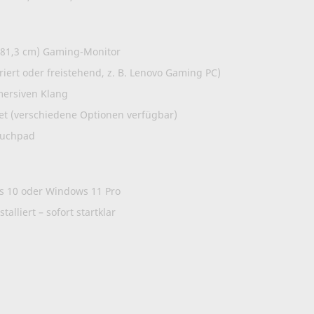
 (81,3 cm) Gaming-Monitor
iert oder freistehend, z. B. Lenovo Gaming PC)
mersiven Klang
et (verschiedene Optionen verfügbar)
ouchpad
s 10 oder Windows 11 Pro
lliert – sofort startklar