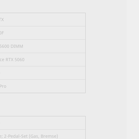
TX
0F
-5600 DIMM
ce RTX 5060
D
Pro
e
; 2-Pedal-Set (Gas, Bremse)