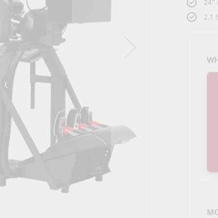
24”
2.1
WH
M