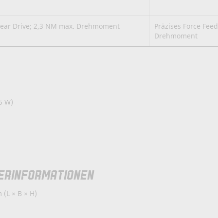
Gear Drive; 2,3 NM max. Drehmoment
Präzises Force Fee
Drehmoment
 5 W)
ERINFORMATIONEN
(L × B × H)