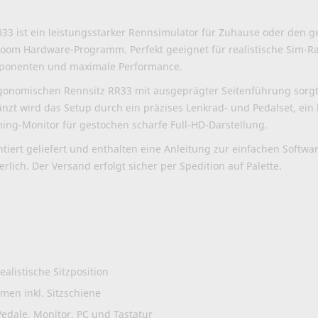
033 ist ein leistungsstarker Rennsimulator für Zuhause oder den g
om Hardware-Programm. Perfekt geeignet für realistische Sim-Ra
ponenten und maximale Performance.
gonomischen Rennsitz RR33 mit ausgeprägter Seitenführung sorgt 
nzt wird das Setup durch ein präzises Lenkrad- und Pedalset, ein 
ming-Monitor für gestochen scharfe Full-HD-Darstellung.
ert geliefert und enthalten eine Anleitung zur einfachen Software
rlich. Der Versand erfolgt sicher per Spedition auf Palette.
alistische Sitzposition
hmen inkl. Sitzschiene
Pedale, Monitor, PC und Tastatur