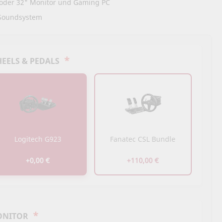
 oder 32" Monitor und Gaming PC
 Soundsystem
*
EELS & PEDALS
Logitech G923
Fanatec CSL Bundle
+0,00 €
+110,00 €
*
ONITOR