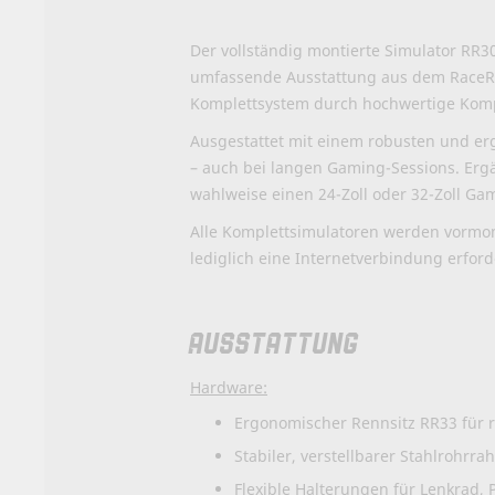
Der vollständig montierte Simulator RR3
umfassende Ausstattung aus dem RaceRo
Komplettsystem durch hochwertige Kom
Ausgestattet mit einem robusten und er
– auch bei langen Gaming-Sessions. Ergä
wahlweise einen 24-Zoll oder 32-Zoll Ga
Alle Komplettsimulatoren werden vormonti
lediglich eine Internetverbindung erforde
AUSSTATTUNG
Hardware:
Ergonomischer Rennsitz RR33 für re
Stabiler, verstellbarer Stahlrohrra
Flexible Halterungen für Lenkrad, 