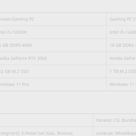
enovo Gaming PC
Gaming PC I
ntel i5-12600K
Intel i5-1240
6 GB DDR5-4000
16 GB DDR5
vidia GeForce RTX 3060
Nvidia GeFor
12 GB M.2 SSD
1 TB M.2 SS
indows 11 Pro
Windows 11 
Fanatec CSL Bundl
tegriert); 3-Pedal-Set (Gas, Bremse,
Lenkrad; Wheelbase