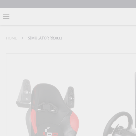
HOME
SIMULATOR RR3033
Zum
Ende
der
Bildergalerie
springen