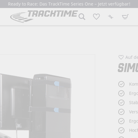
Ready to Race: Das TrackTime Series One – Jetzt verfügbar!
Mein W
Auf d
SIM
Kom
Erg
Stab
Vers
Erg
Hoch