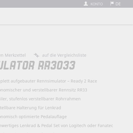
DE
KONTO
arenkorb
en Merkzettel
auf die Vergleichsliste
ULATOR RR3033
plett aufgebauter Rennsimulator – Ready 2 Race
onomischer und verstellbarer Rennsitz RR33
iler, stufenlos verstellbarer Rohrrahmen
tellbare Halterung für Lenkrad
onomisch optimierte Pedalauflage
wertiges Lenkrad & Pedal Set von Logitech oder Fanatec