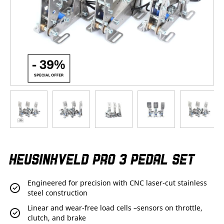
Skip
HEUSINKVELD PRO 3 PEDAL SET
to
the
beginning
Engineered for precision with CNC laser-cut stainless
of
steel construction
the
images
Linear and wear-free load cells –sensors on throttle,
gallery
clutch, and brake