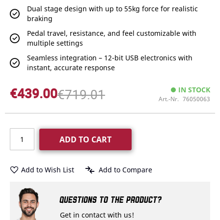
Dual stage design with up to 55kg force for realistic
braking
Pedal travel, resistance, and feel customizable with
multiple settings
Seamless integration – 12-bit USB electronics with
instant, accurate response
€439.00
IN STOCK
€719.01
Art.-Nr.
76050063
ADD TO CART
Add to Wish List
Add to Compare
QUESTIONS TO THE PRODUCT?
Get in contact with us!