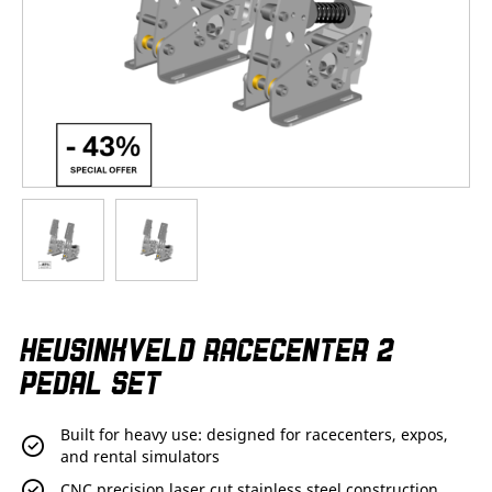
Skip
HEUSINKVELD RACECENTER 2
to
the
PEDAL SET
beginning
of
the
Built for heavy use: designed for racecenters, expos,
images
and rental simulators
gallery
CNC precision laser cut stainless steel construction