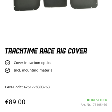
Skip
TRACKTIME RACE RIG COVER
to
the
beginning
Cover in carbon optics
of
the
Incl. mounting material
images
gallery
EAN-Code: 4251778303763
€89.00
IN STOCK
Art.-Nr.
75105466