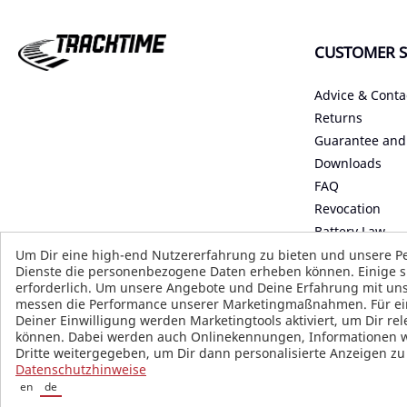
CUSTOMER S
Advice & Conta
Returns
Guarantee and
Downloads
FAQ
Revocation
Battery Law
Declaration on 
Um Dir eine high-end Nutzererfahrung zu bieten und unsere Pe
Dienste die personenbezogene Daten erheben können. Einige si
Start Accessibil
erforderlich. Um unsere Angebote und Deine Erfahrung mit uns
B2B
messen die Performance unserer Marketingmaßnahmen. Für einig
Deiner Einwilligung werden Marketingtools aktiviert, um Dir r
können. Dabei werden auch Onlinekennungen, Informationen wie
Dritte weitergegeben, um Dir dann personalisierte Anzeigen z
Datenschutzhinweise
en
de