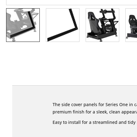
Skip
to
the
beginning
of
the
images
gallery
The side cover panels for Series One in 
premium finish for a sleek, clean appear
Easy to install for a streamlined and tidy