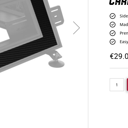
CAR
Side
Made
Prem
Easy
€29.