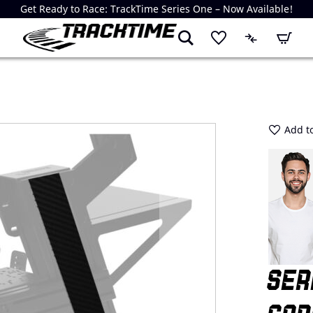
Get Ready to Race: TrackTime Series One – Now Available!
My Cart
Add to
SER