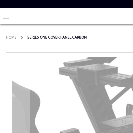
HOME
SERIES ONE COVER PANEL CARBON
Skip
to
the
end
of
the
images
gallery