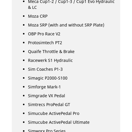
Meca Cup1-2 / Cup1-3 / Cup1 Evo Hydraulic
& LC
Moza CRP
Moza SRP (with and without SRP Plate)
OBP Pro Race V2
Protosimtech PT2
Quaife Throttle & Brake
Racewerk S1 Hydraulic
Sim Coaches P1-3
Simagic P2000-S100
Simforge Mark-1
Simgrade VX Pedal
Simtrecs ProPedal GT
Simucube ActivePedal Pro
Simucube ActivePedal Ultimate
Simworx Pro Series