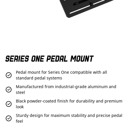
Skip
SERIES ONE PEDAL MOUNT
to
the
beginning
Pedal mount for Series One compatible with all
of
standard pedal systems
the
images
Manufactured from industrial-grade aluminum and
gallery
steel
Black powder-coated finish for durability and premium
look
Sturdy design for maximum stability and precise pedal
feel