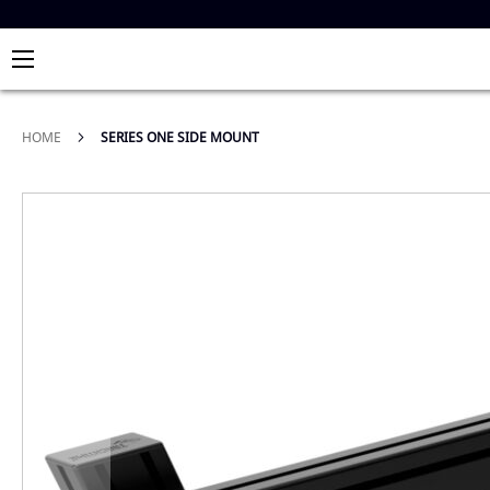
HOME
SERIES ONE SIDE MOUNT
Skip
to
the
end
of
the
images
gallery