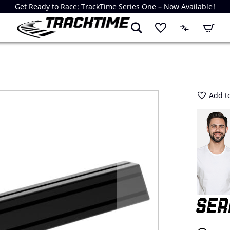
Get Ready to Race: TrackTime Series One – Now Available!
My Cart
Add to
SER