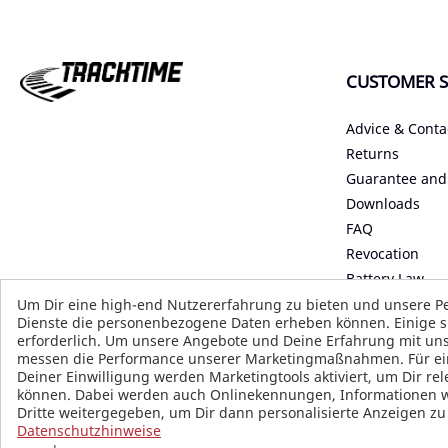
CUSTOMER S
Advice & Conta
Returns
Guarantee and
Downloads
FAQ
Revocation
Battery Law
Declaration on 
Um Dir eine high-end Nutzererfahrung zu bieten und unsere Pe
Dienste die personenbezogene Daten erheben können. Einige si
Start Accessibil
erforderlich. Um unsere Angebote und Deine Erfahrung mit uns
B2B
messen die Performance unserer Marketingmaßnahmen. Für einig
Deiner Einwilligung werden Marketingtools aktiviert, um Dir r
können. Dabei werden auch Onlinekennungen, Informationen wie
Dritte weitergegeben, um Dir dann personalisierte Anzeigen z
Datenschutzhinweise