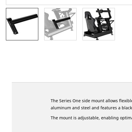
Skip
to
the
beginning
of
the
images
gallery
The Series One side mount allows flexible
aluminum and steel and features a black
The mount is adjustable, enabling optima