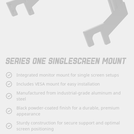
Skip
SERIES ONE SINGLESCREEN MOUNT
to
the
beginning
Integrated monitor mount for single screen setups
of
the
Includes VESA mount for easy installation
images
Manufactured from industrial-grade aluminum and
gallery
steel
Black powder-coated finish for a durable, premium
appearance
Sturdy construction for secure support and optimal
screen positioning