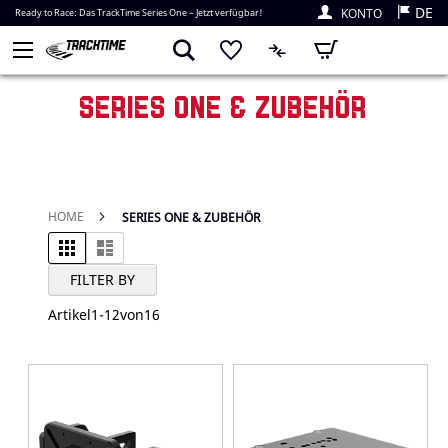
DE
KONTO
Ready to Race: Das TrackTime Series One – Jetzt verfügbar!
Mein Warenkorb
SERIES ONE & ZUBEHÖR
HOME
SERIES ONE & ZUBEHÖR
Raster
Liste
Ansicht als
FILTER BY
Artikel
1
-
12
von
16