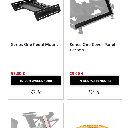
Series One Pedal Mount
Series One Cover Panel
Carbon
99,00 €
29,00 €
IN DEN WARENKORB
IN DEN WARENKORB
AUF
AUF
DEN
AUF
DEN
AUF
MERKZETTEL
DIE
MERKZETTEL
DIE
VERGLEICHSLISTE
VERGLEICHSLI