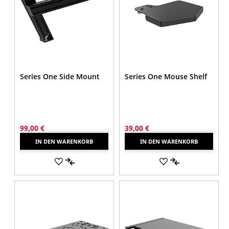
Series One Side Mount
Series One Mouse Shelf
99,00 €
39,00 €
IN DEN WARENKORB
IN DEN WARENKORB
AUF
AUF
DEN
AUF
DEN
AUF
MERKZETTEL
DIE
MERKZETTEL
DIE
VERGLEICHSLISTE
VERGLEICHSLI