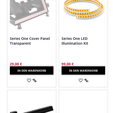
Series One Cover Panel
Series One LED
Transparent
Illumination Kit
29,00 €
99,00 €
IN DEN WARENKORB
IN DEN WARENKORB
AUF
AUF
DEN
AUF
DEN
AUF
MERKZETTEL
DIE
MERKZETTEL
DIE
VERGLEICHSLISTE
VERGLEICHSLI