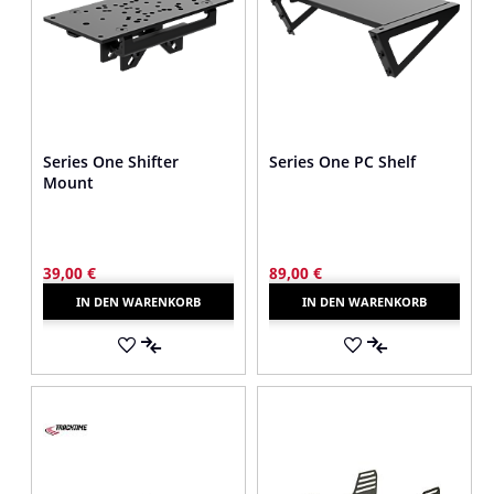
Series One Shifter
Series One PC Shelf
Mount
39,00 €
89,00 €
IN DEN WARENKORB
IN DEN WARENKORB
AUF
AUF
DEN
AUF
DEN
AUF
MERKZETTEL
DIE
MERKZETTEL
DIE
VERGLEICHSLISTE
VERGLEICHSLI