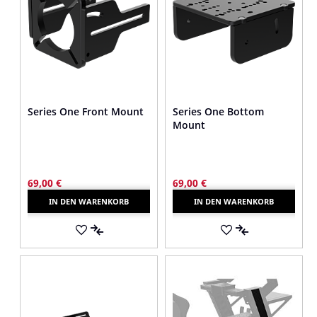
Series One Front Mount
Series One Bottom
Mount
69,00 €
69,00 €
IN DEN WARENKORB
IN DEN WARENKORB
AUF
AUF
DEN
AUF
DEN
AUF
MERKZETTEL
DIE
MERKZETTEL
DIE
VERGLEICHSLISTE
VERGLEICHSLI