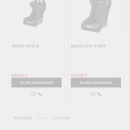
Sparco Grid Q
Sparco Evo II QRT
480,00 €
435,00 €
IN DEN WARENKORB
IN DEN WARENKORB
AUF
AUF
DEN
AUF
DEN
AUF
MERKZETTEL
DIE
MERKZETTEL
DIE
Anzeigen
pro Seite
VERGLEICHSLISTE
VERGLEICHSLI