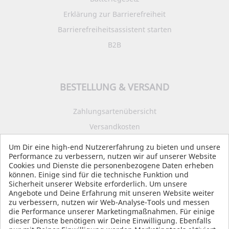
Erklärung zur Barrierefreiheit
Barrierefreiheitsassistent starten
B2B
BESTELLUNG & VERSAND
Zahlungsartenübersicht
Versandkosten
Impressum
Um Dir eine high-end Nutzererfahrung zu bieten und unsere
Performance zu verbessern, nutzen wir auf unserer Website
Datenschutz
Cookies und Dienste die personenbezogene Daten erheben
AGB
können. Einige sind für die technische Funktion und
Sicherheit unserer Website erforderlich. Um unsere
Angebote und Deine Erfahrung mit unseren Website weiter
zu verbessern, nutzen wir Web-Analyse-Tools und messen
die Performance unserer Marketingmaßnahmen. Für einige
SOCIAL MEDIA
dieser Dienste benötigen wir Deine Einwilligung. Ebenfalls