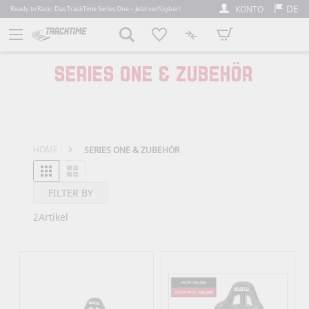
DE
KONTO
Ready to Race: Das TrackTime Series One – Jetzt verfügbar!
Mein Warenkorb
SERIES ONE & ZUBEHÖR
HOME
SERIES ONE & ZUBEHÖR
Raster
Liste
Ansicht als
FILTER BY
2
Artikel