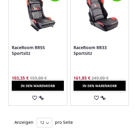
RaceRoom RR55
RaceRoom RR33
Sportsitz
Sportsitz
103,35 €
159,00 €
161,85 €
249,00 €
IN DEN WARENKORB
IN DEN WARENKORB
AUF
AUF
DEN
AUF
DEN
AUF
MERKZETTEL
DIE
MERKZETTEL
DIE
Anzeigen
pro Seite
VERGLEICHSLISTE
VERGLEICHSLI