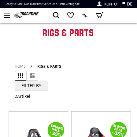
DE
KONTO
Ready to Race: Das TrackTime Series One – Jetzt verfügbar!
Mein Warenkorb
RIGS & PARTS
HOME
RIGS & PARTS
Raster
Liste
Ansicht als
FILTER BY
2
Artikel