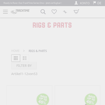
DE
KONTO
Ready to Race: Das TrackTime Series One – Jetzt verfügbar!
Mein Warenkorb
RIGS & PARTS
HOME
RIGS & PARTS
Raster
Liste
Ansicht als
FILTER BY
Artikel
1
-
12
von
53