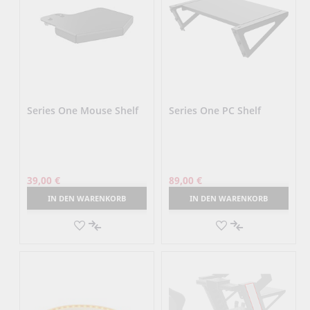
Series One Mouse Shelf
Series One PC Shelf
39,00 €
89,00 €
IN DEN WARENKORB
IN DEN WARENKORB
AUF
AUF
DEN
AUF
DEN
AUF
MERKZETTEL
DIE
MERKZETTEL
DIE
VERGLEICHSLISTE
VERGLEICHSLI