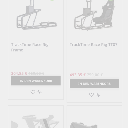
TrackTime Race Rig
TrackTime Race Rig TT07
Frame
304,85 €
469,00 €
493,35 €
759,00 €
IN DEN WARENKORB
IN DEN WARENKORB
AUF
AUF
DEN
AUF
DEN
AUF
MERKZETTEL
DIE
MERKZETTEL
DIE
VERGLEICHSLISTE
VERGLEICHSLI