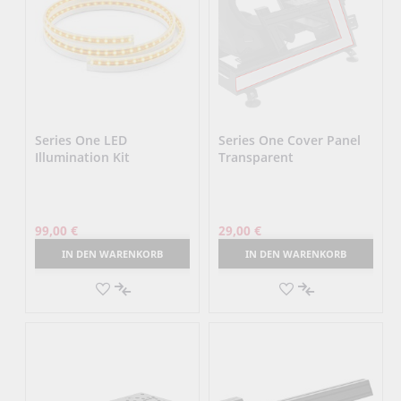
Series One LED
Series One Cover Panel
Illumination Kit
Transparent
99,00 €
29,00 €
IN DEN WARENKORB
IN DEN WARENKORB
AUF
AUF
DEN
AUF
DEN
AUF
MERKZETTEL
DIE
MERKZETTEL
DIE
VERGLEICHSLISTE
VERGLEICHSLI