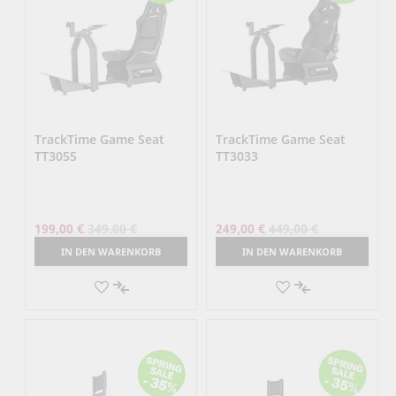
TrackTime Game Seat
TrackTime Game Seat
TT3055
TT3033
199,00 €
349,00 €
249,00 €
449,00 €
IN DEN WARENKORB
IN DEN WARENKORB
AUF
AUF
DEN
AUF
DEN
AUF
MERKZETTEL
DIE
MERKZETTEL
DIE
VERGLEICHSLISTE
VERGLEICHSLI