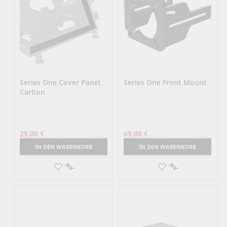
Series One Cover Panel
Series One Front Mount
Carbon
29,00 €
69,00 €
IN DEN WARENKORB
IN DEN WARENKORB
AUF
AUF
DEN
AUF
DEN
AUF
MERKZETTEL
DIE
MERKZETTEL
DIE
VERGLEICHSLISTE
VERGLEICHSLI