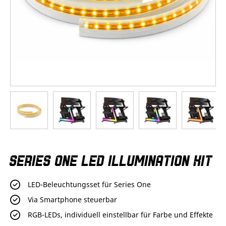
Zum
SERIES ONE LED ILLUMINATION KIT
Anfang
der
Bildergalerie
LED-Beleuchtungsset für Series One
springen
Via Smartphone steuerbar
RGB-LEDs, individuell einstellbar für Farbe und Effekte