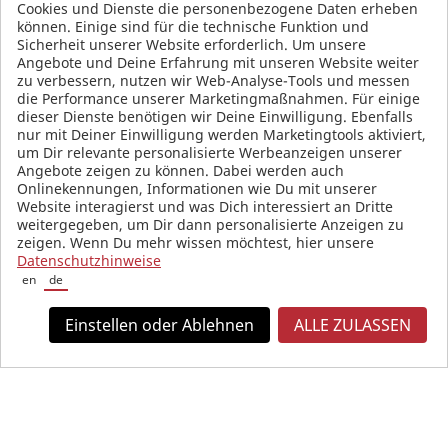
Cookies und Dienste die personenbezogene Daten erheben
AGB
können. Einige sind für die technische Funktion und
Sicherheit unserer Website erforderlich. Um unsere
Angebote und Deine Erfahrung mit unseren Website weiter
zu verbessern, nutzen wir Web-Analyse-Tools und messen
die Performance unserer Marketingmaßnahmen. Für einige
SOCIAL MEDIA
dieser Dienste benötigen wir Deine Einwilligung. Ebenfalls
nur mit Deiner Einwilligung werden Marketingtools aktiviert,
um Dir relevante personalisierte Werbeanzeigen unserer
Angebote zeigen zu können. Dabei werden auch
Onlinekennungen, Informationen wie Du mit unserer
Website interagierst und was Dich interessiert an Dritte
weitergegeben, um Dir dann personalisierte Anzeigen zu
zeigen. Wenn Du mehr wissen möchtest, hier unsere
Datenschutzhinweise
en
de
Einstellen oder Ablehnen
ALLE ZULASSEN
Alle Preise in Euro und inkl. der gesetzlichen Mehrwertsteuer, zzgl.
Versandkosten.
© 2026 KW automotive GmbH