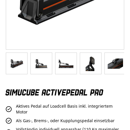
Zum
SIMUCUBE ACTIVEPEDAL PRO
Anfang
der
Bildergalerie
Aktives Pedal auf Loadcell Basis inkl. integriertem
springen
Motor
Als Gas-, Brems-, oder Kupplungspedal einsetzbar
Vollständig individuell anpassbar (110 Kg maximaler