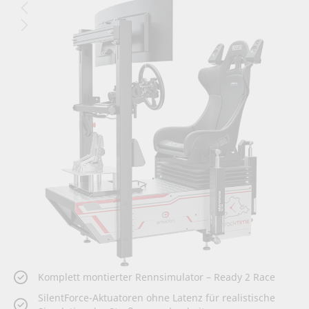
Ende
der
Bildergalerie
springen
Zum
Komplett montierter Rennsimulator – Ready 2 Race
Anfang
SilentForce-Aktuatoren ohne Latenz für realistische
der