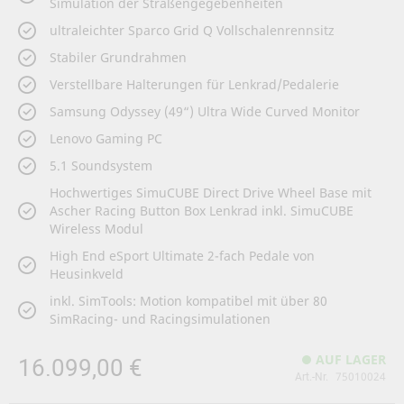
Simulation der Straßengegebenheiten
Bildergalerie
springen
ultraleichter Sparco Grid Q Vollschalenrennsitz
Stabiler Grundrahmen
Verstellbare Halterungen für Lenkrad/Pedalerie
Samsung Odyssey (49“) Ultra Wide Curved Monitor
Lenovo Gaming PC
5.1 Soundsystem
Hochwertiges SimuCUBE Direct Drive Wheel Base mit
Ascher Racing Button Box Lenkrad inkl. SimuCUBE
Wireless Modul
High End eSport Ultimate 2-fach Pedale von
Heusinkveld
inkl. SimTools: Motion kompatibel mit über 80
SimRacing- und Racingsimulationen
AUF LAGER
16.099,00 €
75010024
Art.-Nr.