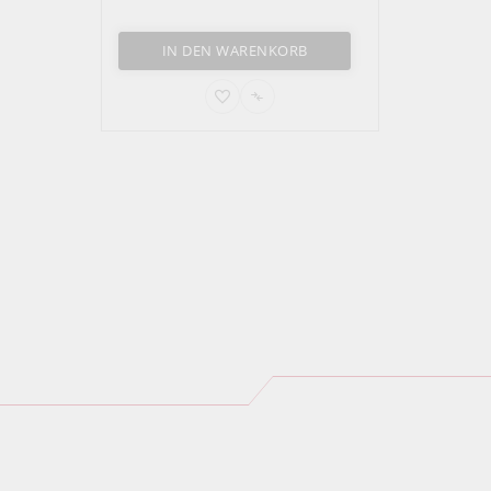
IN DEN WARENKORB
AUF
AUF
DEN
DIE
MERKZETTEL
VERGLEICHSLISTE