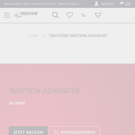
DE
KONTO
Ready to Race: Das TrackTime Series One – Jetzt verfügbar!
Mein Warenkorb
HOME
TRACKTIME 3MOTION ADVANCED
3MOTION ADVANCED
AB 9099€
JETZT KAUFEN
KONFIGURIEREN