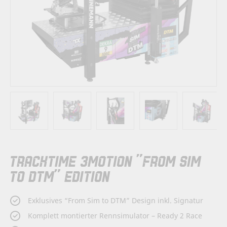
Zum
TRACKTIME 3MOTION "FROM SIM
Anfang
der
TO DTM" EDITION
Bildergalerie
springen
Exklusives “From Sim to DTM” Design inkl. Signatur
Komplett montierter Rennsimulator – Ready 2 Race