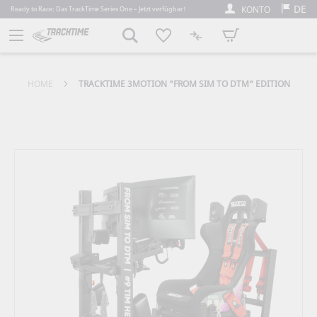
DE
KONTO
Ready to Race: Das TrackTime Series One – Jetzt verfügbar!
Mein Warenkorb
HOME
TRACKTIME 3MOTION "FROM SIM TO DTM" EDITION
Zum
Ende
der
Bildergalerie
springen