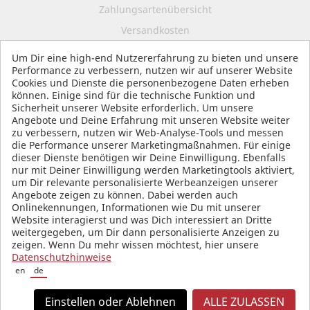
Zahlungsartenübersicht
Versandkosten
Impressum
Um Dir eine high-end Nutzererfahrung zu bieten und unsere
Performance zu verbessern, nutzen wir auf unserer Website
Datenschutz
Cookies und Dienste die personenbezogene Daten erheben
AGB
können. Einige sind für die technische Funktion und
Sicherheit unserer Website erforderlich. Um unsere
Angebote und Deine Erfahrung mit unseren Website weiter
zu verbessern, nutzen wir Web-Analyse-Tools und messen
die Performance unserer Marketingmaßnahmen. Für einige
SOCIAL MEDIA
dieser Dienste benötigen wir Deine Einwilligung. Ebenfalls
nur mit Deiner Einwilligung werden Marketingtools aktiviert,
um Dir relevante personalisierte Werbeanzeigen unserer
Angebote zeigen zu können. Dabei werden auch
Onlinekennungen, Informationen wie Du mit unserer
Website interagierst und was Dich interessiert an Dritte
weitergegeben, um Dir dann personalisierte Anzeigen zu
zeigen. Wenn Du mehr wissen möchtest, hier unsere
Datenschutzhinweise
en
de
Einstellen oder Ablehnen
ALLE ZULASSEN