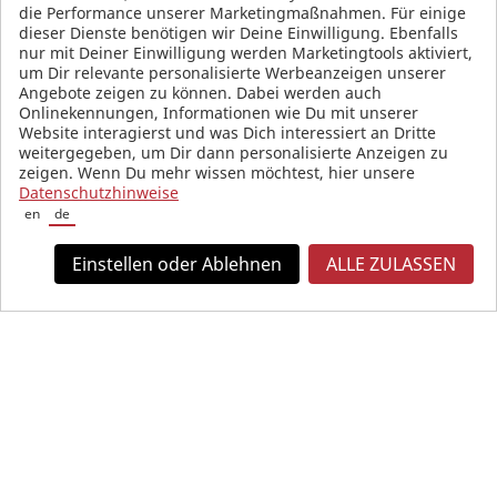
die Performance unserer Marketingmaßnahmen. Für einige
SOCIAL MEDIA
dieser Dienste benötigen wir Deine Einwilligung. Ebenfalls
nur mit Deiner Einwilligung werden Marketingtools aktiviert,
um Dir relevante personalisierte Werbeanzeigen unserer
Angebote zeigen zu können. Dabei werden auch
Onlinekennungen, Informationen wie Du mit unserer
Website interagierst und was Dich interessiert an Dritte
weitergegeben, um Dir dann personalisierte Anzeigen zu
zeigen. Wenn Du mehr wissen möchtest, hier unsere
Datenschutzhinweise
en
de
Einstellen oder Ablehnen
ALLE ZULASSEN
Alle Preise in Euro und inkl. der gesetzlichen Mehrwertsteuer, zzgl.
Versandkosten.
© 2026 KW automotive GmbH