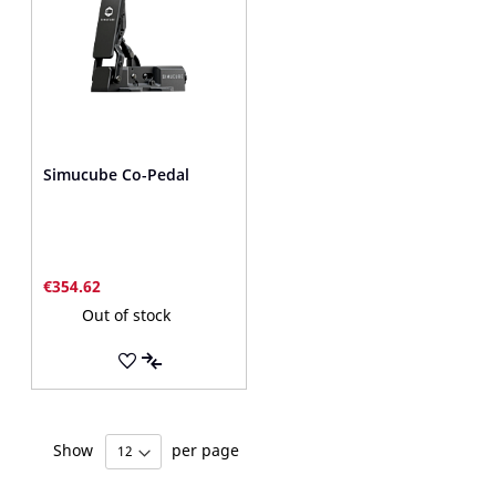
Simucube Co-Pedal
€354.62
Out of stock
ADD
TO
ADD
WISH
TO
Show
per page
LIST
COMPARE