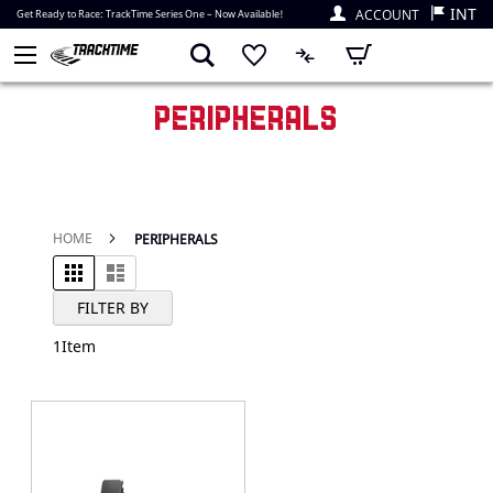
INT
ACCOUNT
Get Ready to Race: TrackTime Series One – Now Available!
My Cart
PERIPHERALS
HOME
PERIPHERALS
Grid
List
View as
FILTER BY
1
Item