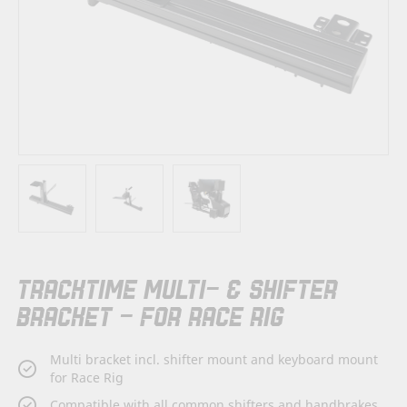
Skip
TRACKTIME MULTI- & SHIFTER
to
the
BRACKET - FOR RACE RIG
beginning
of
the
Multi bracket incl. shifter mount and keyboard mount
images
for Race Rig
gallery
Compatible with all common shifters and handbrakes