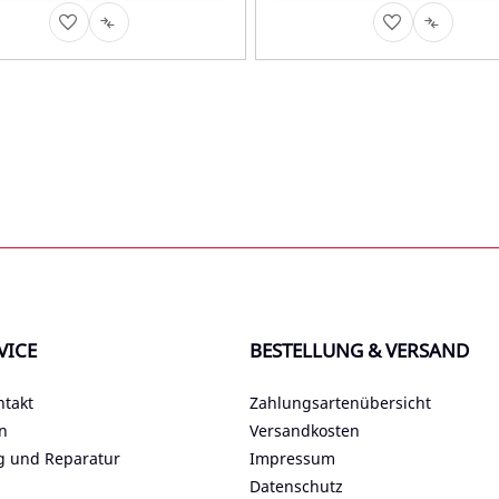
AUF
AUF
AUF
AUF
DEN
DIE
DEN
DIE
MERKZETTEL
VERGLEICHSLISTE
MERKZETTEL
VERGLEI
VICE
BESTELLUNG & VERSAND
ntakt
Zahlungsartenübersicht
n
Versandkosten
g und Reparatur
Impressum
Datenschutz