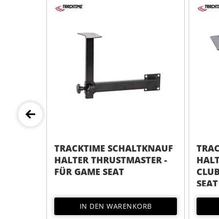
TKNAUF
TRACKTIME SCHALTKNAUF
TRA
TER -
HALTER FANATEC
FANA
CLUBSPORT - FÜR GAME
HAND
SEAT
SEAT
ORB
NICHT AUF LAGER