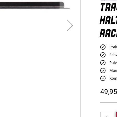
TRA
HAL
RAC
Prak
Schw
Pul
Mon
Kom
49,95