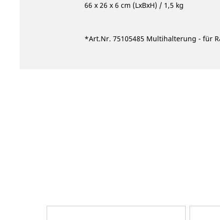
66 x 26 x 6 cm (LxBxH) / 1,5 kg
*Art.Nr. 75105485
Multihalterung - für R