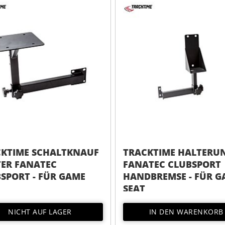
CKTIME HALTERUNG
TRACKTIME SCHALTK
TEC CLUBSPORT
HALTER LOGITECH - F
BREMSE - FÜR GAME
GAME SEAT
IN DEN WARENKORB
IN DEN WARENKORB