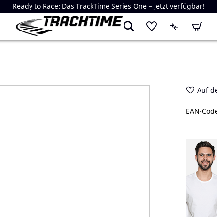
Ready to Race: Das TrackTime Series One – Jetzt verfügbar!
Mein W
Auf d
EAN-Code