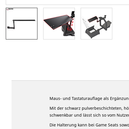
Zum
Anfang
der
Bildergalerie
springen
Maus- und Tastaturauflage als Ergänzun
Mit der schwarz pulverbeschichteten, höh
schwenkbar und lässt sich so vom Nutzer
Die Halterung kann bei Game Seats sowoh