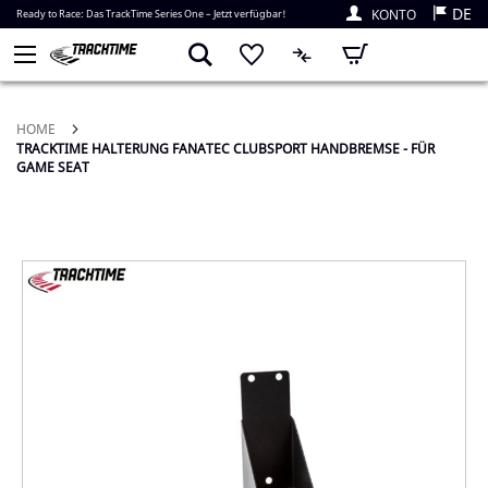
DE
KONTO
Ready to Race: Das TrackTime Series One – Jetzt verfügbar!
Mein Warenkorb
HOME
TRACKTIME HALTERUNG FANATEC CLUBSPORT HANDBREMSE - FÜR
GAME SEAT
Zum
Ende
der
Bildergalerie
springen