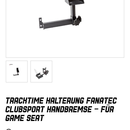
Zum
TRACKTIME HALTERUNG FANATEC
Anfang
der
CLUBSPORT HANDBREMSE - FÜR
Bildergalerie
GAME SEAT
springen