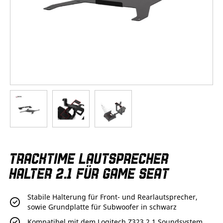
Zum
TRACKTIME LAUTSPRECHER
Anfang
der
HALTER 2.1 FÜR GAME SEAT
Bildergalerie
springen
Stabile Halterung für Front- und Rearlautsprecher,
sowie Grundplatte für Subwoofer in schwarz
Kompatibel mit dem Logitech Z323 2.1 Soundsystem