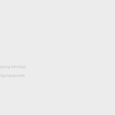
tigung benötigt
stigungspunkte