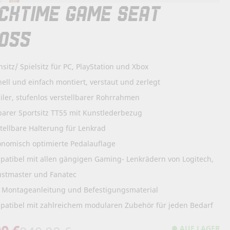
CKTIME GAME SEAT
055
sitz/ Spielsitz für PC, PlayStation und Xbox
ell und einfach montiert, verstaut und zerlegt
iler, stufenlos verstellbarer Rohrrahmen
barer Sportsitz TT55 mit Kunstlederbezug
tellbare Halterung für Lenkrad
onomisch optimierte Pedalauflage
patibel mit allen gängigen Gaming- Lenkrädern von Logitech,
ustmaster und Fanatec
l. Montageanleitung und Befestigungsmaterial
patibel mit zahlreichem modularen Zubehör für jeden Bedarf
AUF LAGER