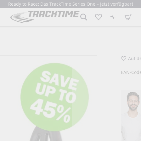
Ready to Race: Das TrackTime Series One – Jetzt verfügbar!
Mein W
Auf d
EAN-Code