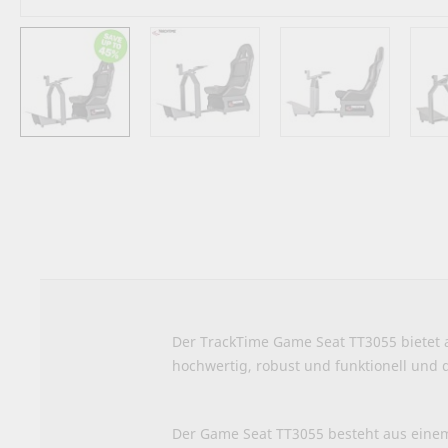
Zum
Anfang
der
Bildergalerie
springen
Der TrackTime Game Seat TT3055 bietet a
hochwertig, robust und funktionell und 
Der Game Seat TT3055 besteht aus einem 