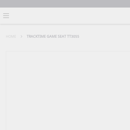
HOME
TRACKTIME GAME SEAT TT3055
Zum
Ende
der
Bildergalerie
springen