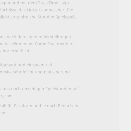
ezogen und mit dem TrackTime Logo
edürfnisse des Nutzers anpassbar. Die
icht so zahlreiche Stunden Spielspaß.
anz nach den eigenen Vorstellungen.
anatec können am Game Seat montiert
hör erhältlich.
ufgebaut und einsatzbereit.
sitz sehr leicht und platzsparend
 auch nach unzähligen Spielstunden auf
acs.com
bilität, Passform und je nach Bedarf ein
com