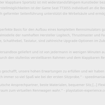
Der klappbare Sportsitz ist mit widerstandsfähigem Kunstleder b
rstellmöglichkeiten ist der Game Seat TT3055 individuell an die B
h geformter Seitenführung unterstützt die Wirbelsäule und ermögl
 perfekte Basis für den Aufbau eines kompletten Rennsimulators g
lmodelle der namhaften Hersteller Logitech, Thrustmaster und F
 Schalthebel, Tastatur, sind zahlreiche Upgrade-Optionen im Zube
Versandbox geliefert und ist von jedermann in wenigen Minuten a
ch den stufenlos verstellbaren Rahmen und dem klappbaren Renn
 geschafft, unsere hohen Erwartungen zu erfüllen und wir haben
ch immer so viel Spaß wie bei der ersten Sitzprobe.“ - speedmani
eutsche Ansprechpartner, beste Materialen, bequemer Sitz,[…] Flexi
Traum zum virtuellen Rennwagen wahr.“ - playstation-experience.