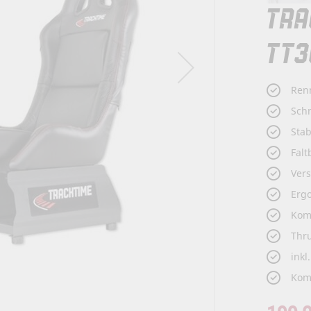
TRA
TT3
Renn
Schn
Stab
Falt
Vers
Erg
Kom
Thr
ink
Kom