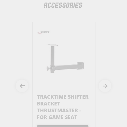
ACCESSORIES
E
TRACKTIME SHIFTER
TRACKTI
HELF FOR
BRACKET
HANDBR
THRUSTMASTER -
BRACKET
FOR GAME SEAT
CLUBSPO
GAME SE