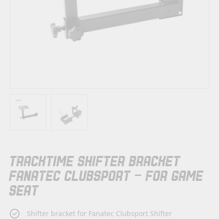
Skip
TRACKTIME SHIFTER BRACKET
to
the
FANATEC CLUBSPORT - FOR GAME
beginning
SEAT
of
the
images
Shifter bracket for Fanatec Clubsport Shifter
gallery