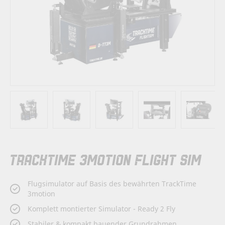
Zum
TRACKTIME 3MOTION FLIGHT SIM
Anfang
der
Bildergalerie
Flugsimulator auf Basis des bewährten TrackTime
springen
3motion
Komplett montierter Simulator - Ready 2 Fly
Stabiler & kompakt bauender Grundrahmen