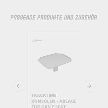
PASSENDE PRODUKTE UND ZUBEHÖR
E
TRACKTIME
TRACKTI
- ABLAGE
SCHALTKNAUF
SCHALTK
SEAT
HALTER
HALTER 